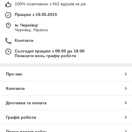
100% позитивних з 562 відгуків за рік
сервісне обслуговування. Все це робить покупки в
Доктор Тонер комфортними. Купуйте з задоволенням!
Працює з 19.05.2014
м. Чернівці
Чернівці, Україна
Контакти
Сьогодні працює з 09:00 до 18:00
Показати весь графік роботи
Про нас
Огляд і технічні характеристики
Контакти
Технологія і характеристики друку i-Sensys
Доставка та оплата
LBP 611Cn
Компактне і ефективне друкуючий пристрій для невеликих
Графік роботи
компаній, що пропонують високу якість друку і підтримку
мобільних пристроїв. Принтер використовує лазерну
кольорову технологію друку. Швидкість однобічного
Повна версія сайту