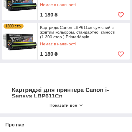
Немає в наявності
1 180
₴
1300 стр.
Картридж Canon LBP611cn сумісний з
жовтим кольором, стандартної ємності
(1.300 стор.) PrinterMayin
Немає в наявності
1 180
₴
Картриджі для принтера Canon i-
Sensys LBP611Cn
Показати все
Покупка картриджів сумісних з принтером Сапоп
LBP611Cn в інтернет-магазині Доктор Тонер дуже легко
і просто! Підбір необхідного витратного матеріалу,
перегляд характеристик, сумісності, ціни і відгуків.
Про нас
Зручні способи оплати та доставки. Гарантійне