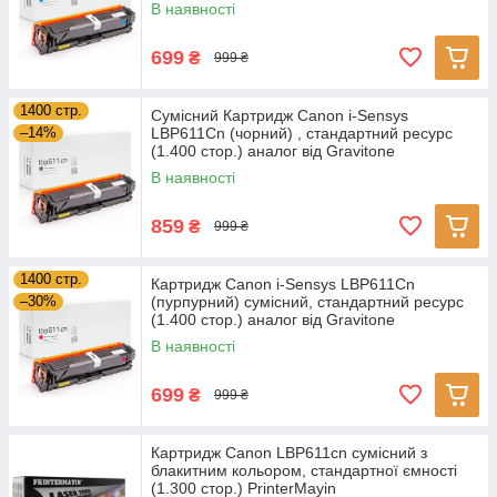
В наявності
699
₴
999 ₴
1400 стр.
Сумісний Картридж Canon i-Sensys
–14%
LBP611Cn (чорний) , стандартний ресурс
(1.400 стор.) аналог від Gravitone
В наявності
859
₴
999 ₴
1400 стр.
Картридж Canon i-Sensys LBP611Cn
–30%
(пурпурний) сумісний, стандартний ресурс
(1.400 стор.) аналог від Gravitone
В наявності
699
₴
999 ₴
Картридж Canon LBP611cn сумісний з
блакитним кольором, стандартної ємності
(1.300 стор.) PrinterMayin