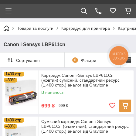
Товари та послуги
Картриджі для принтера
Картридж
Canon i-Sensys LBP611cn
КНОПКА
ЗВ'ЯЗКУ
Сортування
0
Фільтри
1400 стр.
Картридж Canon i-Sensys LBP611Cn
–30%
(жовтий) сумісний, стандартний ресурс
(1.400 стор.) аналог від Gravitone
В наявності
699
₴
999 ₴
1400 стр.
Сумісний картридж Canon i-Sensys
–30%
LBP611Cn (блакитний), стандартний ресурс
(1.400 стор.) аналог від Gravitone