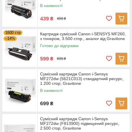
В наявності
439
₴
499 ₴
1600 стр
Картридж сумісний Canon i-SENSYS MF260,
–14%
з тонером, 3.500 стор., аналог від Gravitone
Готово до відправки
599
₴
699 ₴
Сумісний картридж Canon i-Sensys
MF272dw (5621C013) стандартний ресурс,
1.200 стор, Gravitone
В наявності
699
₴
Сумісний картридж Canon i-Sensys
MF272dw (F813900) підвищений ресурс,
2.500 стор, Gravitone