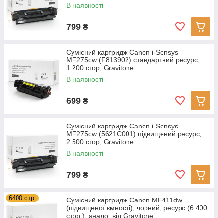
В наявності
799
₴
Сумісний картридж Canon i-Sensys
MF275dw (F813902) стандартний ресурс,
1.200 стор, Gravitone
В наявності
699
₴
Сумісний картридж Canon i-Sensys
MF275dw (5621C001) підвищений ресурс,
2.500 стор, Gravitone
В наявності
799
₴
6400 стр.
Сумісний картридж Canon MF411dw
(підвищеної ємності), чорний, ресурс (6.400
стор.), аналог від Gravitone