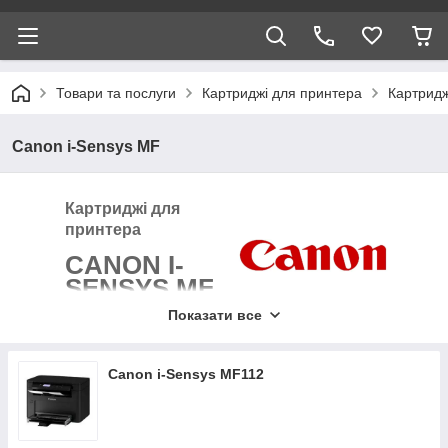
Товари та послуги
Картриджі для принтера
Картридж
Canon i-Sensys MF
Картриджі для
принтера
CANON I-
SENSYS MF
SERIES
Показати все
Canon i-Sensys MF112