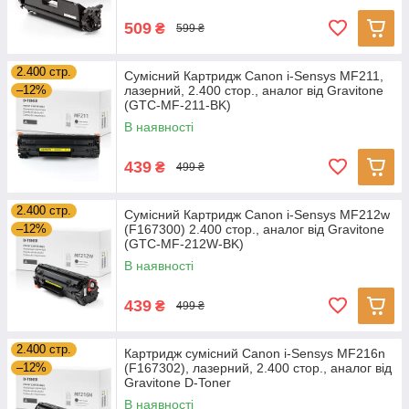
509
₴
599 ₴
2.400 стр.
Сумісний Картридж Canon i-Sensys MF211,
–12%
лазерний, 2.400 стор., аналог від Gravitone
(GTC-MF-211-BK)
В наявності
439
₴
499 ₴
2.400 стр.
Сумісний Картридж Canon i-Sensys MF212w
–12%
(F167300) 2.400 стор., аналог від Gravitone
(GTC-MF-212W-BK)
В наявності
439
₴
499 ₴
2.400 стр.
Картридж сумісний Canon i-Sensys MF216n
–12%
(F167302), лазерний, 2.400 стор., аналог від
Gravitone D-Toner
В наявності