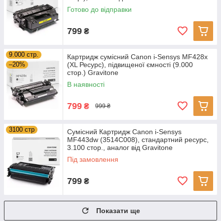
Готово до відправки
799
₴
9.000 стр.
Картридж сумісний Canon i-Sensys MF428x
–20%
(XL Ресурс), підвищеної ємності (9.000
стор.) Gravitone
В наявності
799
₴
999 ₴
3100 стр
Сумісний Картридж Canon i-Sensys
MF443dw (3514C008), стандартний ресурс,
3.100 стор., аналог від Gravitone
Під замовлення
799
₴
Показати ще