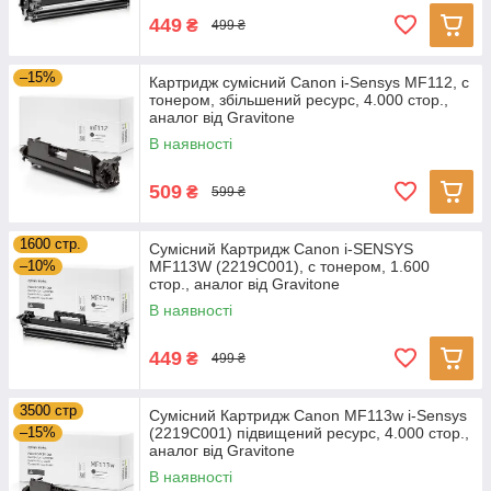
449
₴
499 ₴
–15%
Картридж сумісний Canon i-Sensys MF112, c
тонером, збільшений ресурс, 4.000 стор.,
аналог від Gravitone
В наявності
509
₴
599 ₴
1600 стр.
Сумісний Картридж Canon i-SENSYS
–10%
MF113W (2219C001), c тонером, 1.600
стор., аналог від Gravitone
В наявності
449
₴
499 ₴
3500 стр
Сумісний Картридж Canon MF113w i-Sensys
–15%
(2219C001) підвищений ресурс, 4.000 стор.,
аналог від Gravitone
В наявності