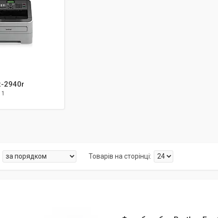
x-2940r
1