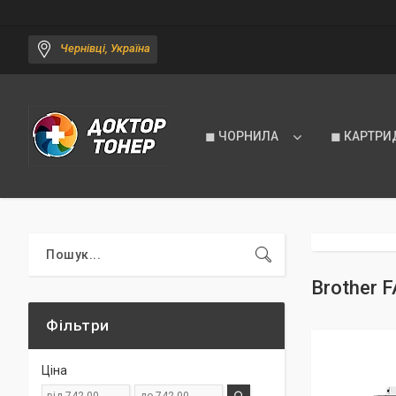
Чернівці, Україна
◼ ЧОРНИЛА
◼ КАРТРИ
Brother F
Фільтри
Ціна