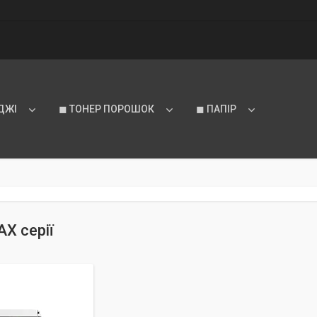
ДЖІ
◼ ТОНЕР ПОРОШОК
◼ ПАПІР
AX серії