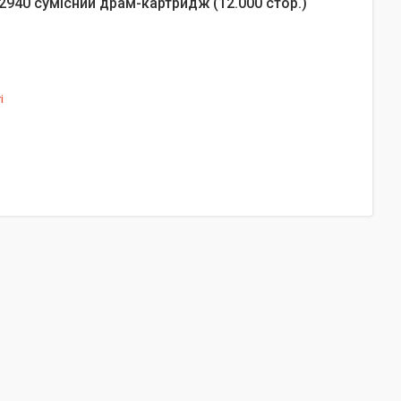
2940 сумісний драм-картридж (12.000 стор.)
і