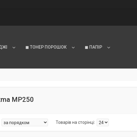
ДЖІ
◼ ТОНЕР ПОРОШОК
◼ ПАПІР
ixma MP250