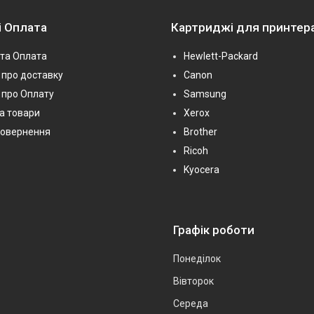
і Оплата
Картриджі для принтер
та Оплата
Hewlett-Packard
про доставку
Canon
 про Оплату
Samsung
на товари
Xerox
повернення
Brother
Ricoh
Kyocera
Графік роботи
Понеділок
Вівторок
Середа