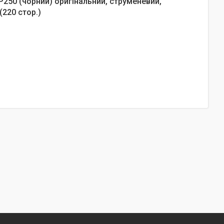
250 (чорний) оригінальний, струменевий,
(220 стор.)