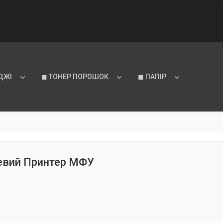
ДЖІ
◼ ТОНЕР ПОРОШОК
◼ ПАПІР
евий Принтер МФУ