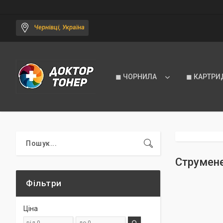
Чернівці, Україна
◼ ЧОРНИЛА
◼ КАРТРИ
Струмен
Фільтри
Ціна