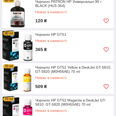
90 ml
Чорнило PATRON HP Універсальні 90 г
BLACK (HU3-364)
Немає в наявності
120
₴
90 ml
Чорнило HP GT51
Немає в наявності
365
₴
70 ml
Чорнило HP GT52 Yellow в DeskJet GT-5810,
GT-5820 (M0H56AE) 70 ml
Немає в наявності
509
₴
70 ml
Чорнило HP GT52 Magenta в DeskJet GT-
5810, GT-5820 (M0H55AE) 70 ml
Немає в наявності