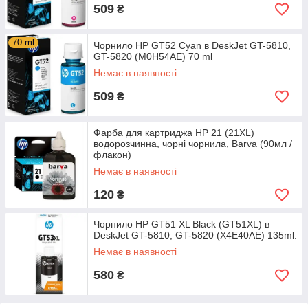
509
₴
70 ml
Чорнило HP GT52 Cyan в DeskJet GT-5810,
GT-5820 (M0H54AE) 70 ml
Немає в наявності
509
₴
Фарба для картриджа HP 21 (21XL)
водорозчинна, чорні чорнила, Barva (90мл /
флакон)
Немає в наявності
120
₴
Чорнило HP GT51 XL Black (GT51XL) в
DeskJet GT-5810, GT-5820 (X4E40AE) 135ml.
Немає в наявності
580
₴