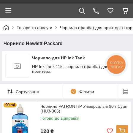
Товари та послуги
Чорнило (фарба) для принтерів і кар
Чорнило Hewlett-Packard
Чорнило для HP Ink Tank
КНОПКА
HP Ink Tank 115 - чорнило (фарба) для
ЗВ'ЯЗКУ
принтера
Сортування
0
Фільтри
90 ml
Чорнило PATRON HP Універсальні 90 г Cyan
(HU3-365)
Готово до відправки
120
₴