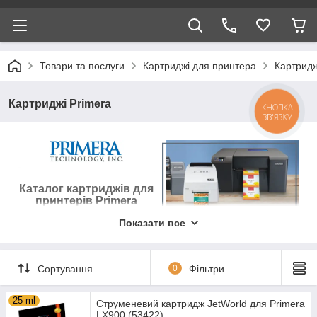
Товари та послуги
Картриджі для принтера
Картридж
Картриджі Primera
КНОПКА
ЗВ'ЯЗКУ
Каталог картриджів для
принтерів Primera
Підібрати і купити картридж
Показати все
для Primera принтерів і БФП
Сортування
0
Фільтри
25 ml
Струменевий картридж JetWorld для Primera
LX900 (53422)