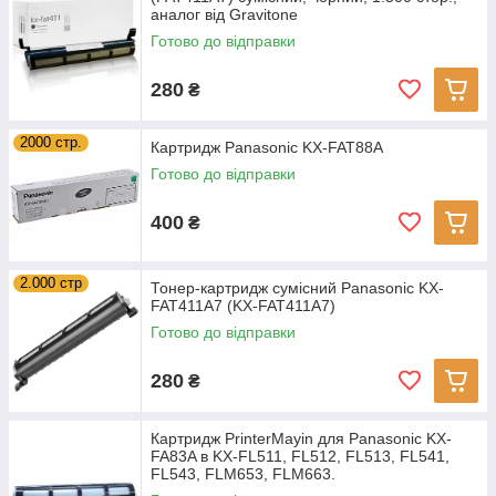
аналог від Gravitone
Готово до відправки
280
₴
2000 стр.
Картридж Panasonic KX-FAT88A
Готово до відправки
400
₴
2.000 cтр
Тонер-картридж сумісний Panasonic KX-
FAT411A7 (KX-FAT411A7)
Готово до відправки
280
₴
Картридж PrinterMayin для Panasonic KX-
FA83A в KX-FL511, FL512, FL513, FL541,
FL543, FLM653, FLM663.