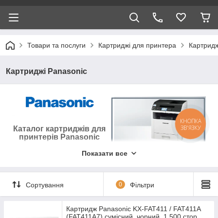
Товари та послуги
Картриджі для принтера
Картридж
Картриджі Panasonic
КНОПКА
ЗВ'ЯЗКУ
Каталог картриджів для
принтерів Panasonic
Підібрати і купити картридж
Показати все
для принтерів і МФУ Panasonic
Сортування
0
Фільтри
Картридж Panasonic KX-FAT411 / FAT411A
(FAT411A7) сумісний, чорний, 1.500 стор.,