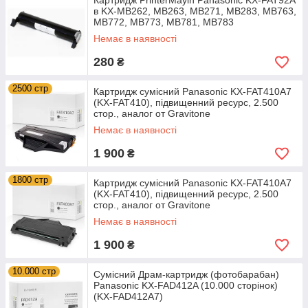
Картридж PrinterMayin Panasonic KX-FAT92A
в KX-MB262, MB263, MB271, MB283, MB763,
MB772, MB773, MB781, MB783
Немає в наявності
280
₴
2500 стр
Картридж сумісний Panasonic KX-FAT410A7
(KX-FAT410), підвищенний ресурс, 2.500
стор., аналог от Gravitone
Немає в наявності
1 900
₴
1800 стр
Картридж сумісний Panasonic KX-FAT410A7
(KX-FAT410), підвищенний ресурс, 2.500
стор., аналог от Gravitone
Немає в наявності
1 900
₴
10.000 стр
Сумісний Драм-картридж (фотобарабан)
Panasonic KX-FAD412A (10.000 сторінок)
(KX-FAD412A7)