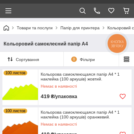
Товари та послуги
Папір для принтера
Кольоровий с
КНОПКА
Кольоровий самоклеєний папір А4
ЗВ'ЯЗКУ
Сортування
0
Фільтри
100 листов
Кольорова самоклеющаяся папір А4 * 1
наклейка (100 аркушів) жовтий.
Немає в наявності
419
₴/упаковка
100 листов
Кольорова самоклеющаяся папір А4 * 1
наклейка (100 аркушів) оранжевий.
Немає в наявності