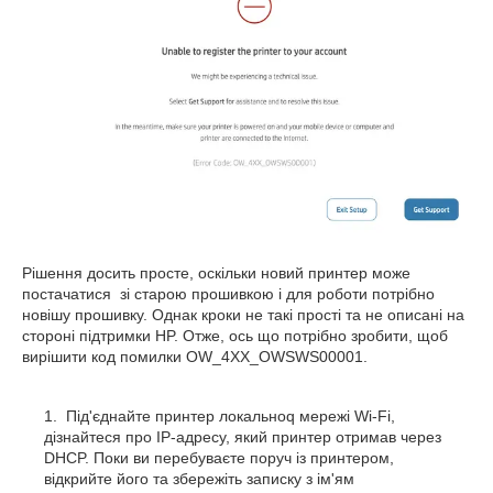
Рішення досить просте, оскільки новий принтер може
постачатися зі старою прошивкою і для роботи потрібно
новішу прошивку. Однак кроки не такі прості та не описані на
стороні підтримки HP. Отже, ось що потрібно зробити, щоб
вирішити код помилки OW_4XX_OWSWS00001.
Під'єднайте принтер локальноq мережі Wi-Fi,
дізнайтеся про IP-адресу, який принтер отримав через
DHCP. Поки ви перебуваєте поруч із принтером,
відкрийте його та збережіть записку з ім'ям