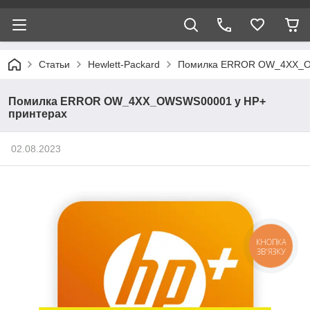
Статьи
Hewlett-Packard
Помилка ERROR OW_4XX_O
Помилка ERROR OW_4XX_OWSWS00001 у HP+
принтерах
02.08.2023
КНОПКА
ЗВ'ЯЗКУ